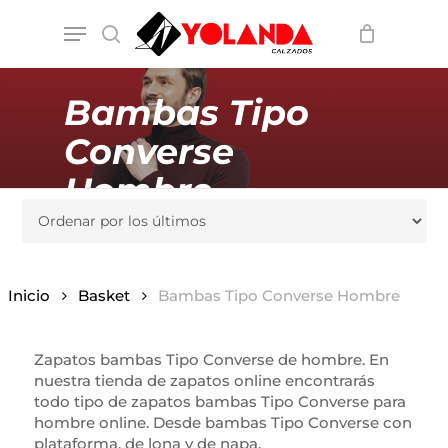
Skip
Menu
to
search
main
content
Bambas Tipo
Converse
Hombre
Inicio
Basket
Bambas Tipo Converse Hombre
Zapatos bambas Tipo Converse de hombre. En
nuestra tienda de zapatos online encontrarás
todo tipo de zapatos bambas Tipo Converse para
hombre online. Desde bambas Tipo Converse con
plataforma, de lona y de napa.