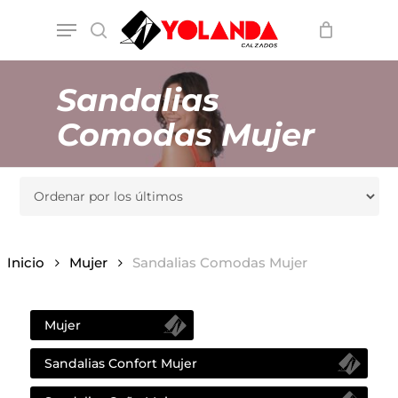
Skip
Menu
to
search
main
content
Sandalias
Comodas Mujer
Inicio
Mujer
Sandalias Comodas Mujer
Mujer
Sandalias Confort Mujer