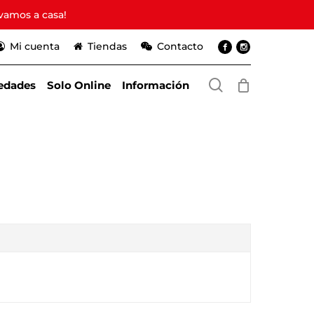
vamos a casa!
Mi cuenta
Tiendas
Contacto
search
edades
Solo Online
Información