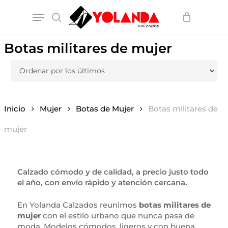
Skip
Menu
to
search
main
content
Botas militares de mujer
Inicio
Mujer
Botas de Mujer
Botas militares de
mujer
Calzado cómodo y de calidad, a precio justo todo
el año, con envío rápido y atención cercana.
En Yolanda Calzados reunimos
botas militares de
mujer
con el estilo urbano que nunca pasa de
moda. Modelos cómodos, ligeros y con buena