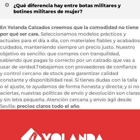
¿Qué diferencia hay entre botas militares y
vaqueros, leggings o vestidos. Puedes usarlas con
botines militares de mujer?
prendas básicas para un look cómodo de diario o
mezclarlas con faldas y vestidos para darle un toque
Las botas militares de mujer suelen tener la caña
más cañero y actual a tu estilo.
En Yolanda Calzados creemos que la comodidad no tiene
media o alta, mientras que los botines militares quedan
por qué ser cara.
Seleccionamos modelos prácticos y
a la altura del tobillo. Las primeras protegen algo más
actuales para el día a día, con materiales fiables y acabados
del frío y la lluvia; los botines son más ligeros y fáciles
cuidados, manteniendo siempre un precio justo. Nuestro
de llevar en entretiempo.
objetivo es sencillo: que compres con tranquilidad,
sabiendo que pagas lo correcto por un calzado que vas a
usar de verdad.Trabajamos con proveedores de confianza
y control cercano de stock para garantizar calidad
constante y disponibilidad real. Si tienes dudas con la talla
o el ajuste, te ayudamos de forma honesta y directa; y si no
aciertas, nuestras políticas de envío y devolución son claras
y sin letra pequeña. Atención cercana y envío ágil desde
Sevilla:
precios claros todo el año
.