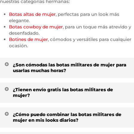
nuestras categorías hermanas:
Botas altas de mujer
, perfectas para un look más
elegante.
Botas cowboy de mujer
, para un toque más atrevido y
desenfadado.
Botines de mujer
, cómodos y versátiles para cualquier
ocasión.
¿Son cómodas las botas militares de mujer para
usarlas muchas horas?
Sí. En Yolanda Calzados seleccionamos botas militares
¿Tienen envío gratis las botas militares de
de mujer pensadas para el uso diario, con suelas
mujer?
ligeras, hormas amplias y materiales suaves. Son
modelos diseñados para pasar muchas horas de pie sin
Sí. En Yolanda Calzados el envío es gratuito a partir de
renunciar a la comodidad.
¿Cómo puedo combinar las botas militares de
40 €. Si añades otro par a tu pedido, como hizo Lucía,
mujer en mis looks diarios?
puedes llevarte tus botas militares de mujer sin pagar
gastos de envío.
Las botas militares de mujer combinan muy bien con