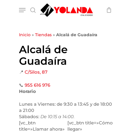
Skip
Menu
to
search
main
content
Inicio
»
Tiendas
»
Alcalá de Guadaíra
Alcalá de
Guadaíra
📍
C/Silos, 87
📞
955 616 976
Horario
Lunes a Viernes: de 9:30 a 13:45 y de 18:00
a 21:00
Sábados:
De 10:15 a 14:00.
[vc_btn
[vc_btn title=»Cómo
title=»Llamar ahora»
llegar»