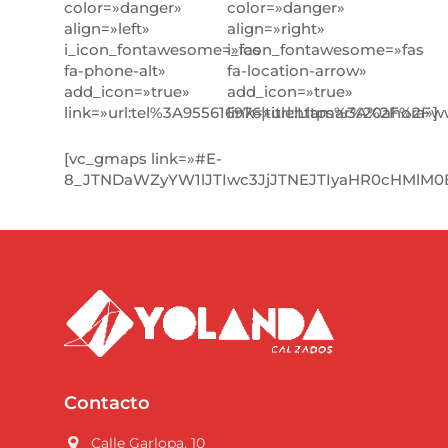
color=»danger»
color=»danger»
align=»left»
align=»right»
i_icon_fontawesome=»fas
i_icon_fontawesome=»fas
fa-phone-alt»
fa-location-arrow»
add_icon=»true»
add_icon=»true»
link=»url:tel%3A955616976|title:Llamar%20ahora»]
link=»url:https%3A%2F%2Fw
[vc_gmaps link=»#E-
8_JTNDaWZyYW1lJTIwc3JjJTNEJTIyaHR0cHMlM
Contacto
Calle Garlopa, 10