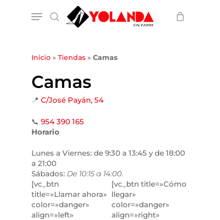
Skip
Menu
to
search
main
content
Inicio
»
Tiendas
»
Camas
Camas
📍
C/José Payán, 54
📞
954 390 165
Horario
Lunes a Viernes: de 9:30 a 13:45 y de 18:00
a 21:00
Sábados:
De 10:15 a 14:00.
[vc_btn
[vc_btn title=»Cómo
title=»Llamar ahora»
llegar»
color=»danger»
color=»danger»
align=»left»
align=»right»