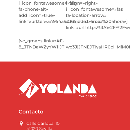
i_icon_fontawesome=»fas
i_align=»right»
fa-phone-alt»
i_icon_fontawesome=»fas
add_icon=»true»
fa-location-arrow»
link=»url:tel%3A954390165|title:Llamar%20ahora»]
add_icon=»true»
link=»url:https%3A%2F%2F
[vc_gmaps link=»#E-
8_JTNDaWZyYW1lJTIwc3JjJTNEJTIyaHR0cHMlM0
Contacto
Calle Garlopa, 10
41020 Sevilla