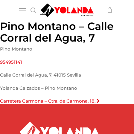
Skip
Menu
to
search
main
content
Pino Montano – Calle
Corral del Agua, 7
Pino Montano
954951141
Calle Corral del Agua, 7, 41015 Sevilla
Yolanda Calzados – Pino Montano
Navegación
Entrada
Carretera Carmona – Ctra. de Carmona, 18,
siguiente:
de
entradas