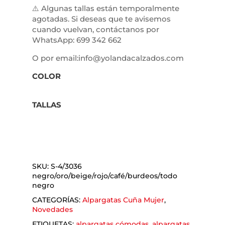
⚠️ Algunas tallas están temporalmente
agotadas. Si deseas que te avisemos
cuando vuelvan, contáctanos por
WhatsApp: 699 342 662
O por email:info@yolandacalzados.com
COLOR
TALLAS
SKU:
S-4/3036
negro/oro/beige/rojo/café/burdeos/todo
negro
CATEGORÍAS:
Alpargatas Cuña Mujer
,
Novedades
ETIQUETAS:
alpargatas cómodas
,
alpargatas