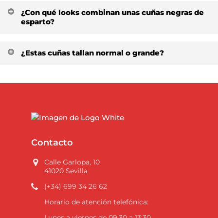
Sí, la nueva planta de gel acolchada y la plataforma
¿Con qué looks combinan unas cuñas negras de
hacen que caminar con ellas durante horas sea un
esparto?
gustazo.
La antelina negra combina genial con vestidos, jeans,
¿Estas cuñas tallan normal o grande?
pantalones claros u oscuros. Es el color más versátil
para primavera y verano.
Recomendamos pedir tu número habitual. La hebilla
permite ajustar muy bien el empeine.
Contacto
Calle Garlopa, 10
41020 Sevilla
(+34) 699 34 26 62
Horario de atención telefónica:
Lunes a viernes de 09:30 a 13:30.