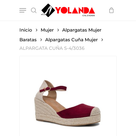
Skip
Menu
to
search
main
content
Inicio
Mujer
Alpargatas Mujer
Baratas
Alpargatas Cuña Mujer
ALPARGATA CUÑA S-4/3036