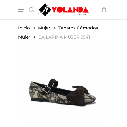
Skip
Menu
to
search
main
content
Inicio
Mujer
Zapatos Cómodos
Mujer
BAILARINA MUJER 3541