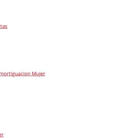
atas
Amortiguacion Mujer
er