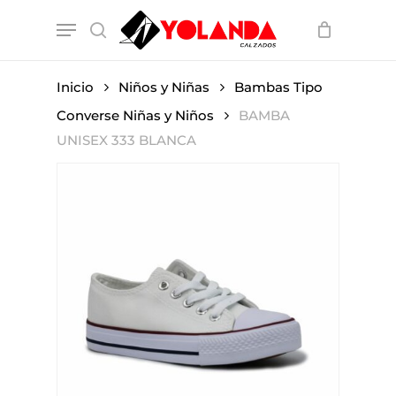
Skip
Menu
to
search
main
content
Inicio
Niños y Niñas
Bambas Tipo
Converse Niñas y Niños
BAMBA
UNISEX 333 BLANCA