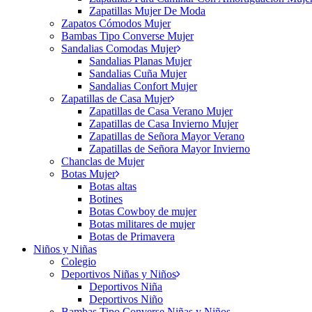
Zapatillas Mujer De Moda
Zapatos Cómodos Mujer
Bambas Tipo Converse Mujer
Sandalias Comodas Mujer
Sandalias Planas Mujer
Sandalias Cuña Mujer
Sandalias Confort Mujer
Zapatillas de Casa Mujer
Zapatillas de Casa Verano Mujer
Zapatillas de Casa Invierno Mujer
Zapatillas de Señora Mayor Verano
Zapatillas de Señora Mayor Invierno
Chanclas de Mujer
Botas Mujer
Botas altas
Botines
Botas Cowboy de mujer
Botas militares de mujer
Botas de Primavera
Niños y Niñas
Colegio
Deportivos Niñas y Niños
Deportivos Niña
Deportivos Niño
Bambas Tipo Converse Niñas y Niños