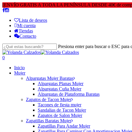
Skip
[ENVÍO GRATIS A TODA LA PENÍNSULA DESDE 40€ de compra] - 
to
main
Lista de deseos
content
Mi cuenta
Tiendas
Contacto
Presiona enter para buscar o ESC para c
Close
Search
search
0
Menu
Inicio
Mujer
Alpargatas Mujer Baratas
Alpargatas Planas Mujer
Alpargatas Cuña Mujer
Alpargatas de Plataforma Baratas
Zapatos de Tacon Mujer
Tacones de fiesta mujer
Sandalias de Tacon Mujer
Zapatos de Salon Mujer
Zapatillas Baratas Mujer
Zapatillas Para Andar Mujer
Zapatillas Para Caminar Con Amortiguacion Muje