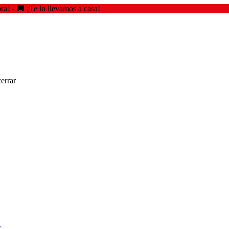
🚚 ¡Te lo llevamos a casa!
errar
r