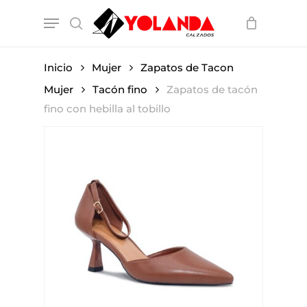
Skip
Menu
to
search
main
content
Inicio
Mujer
Zapatos de Tacon
Mujer
Tacón fino
Zapatos de tacón
fino con hebilla al tobillo