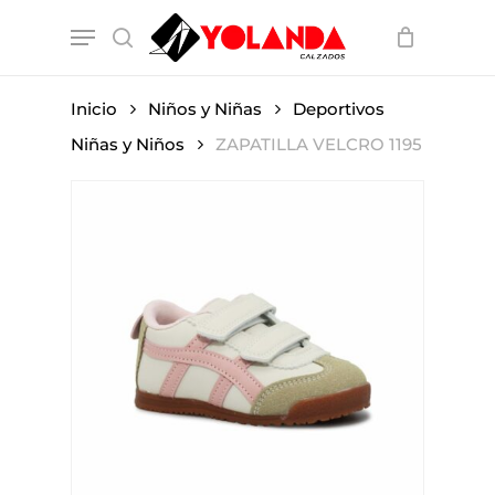
Skip
Menu
to
search
main
content
Inicio
Niños y Niñas
Deportivos
Niñas y Niños
ZAPATILLA VELCRO 1195