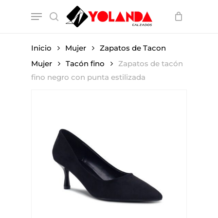
Skip
Menu
to
search
main
content
Inicio
Mujer
Zapatos de Tacon
Mujer
Tacón fino
Zapatos de tacón
fino negro con punta estilizada